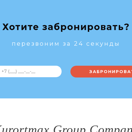
Хотите забронировать?
перезвоним за 24 секунды
urortmax Group Compa