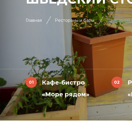
Главная
Рестораны и бары
Шведский 
Кафе-бистро
Р
«Море рядом»